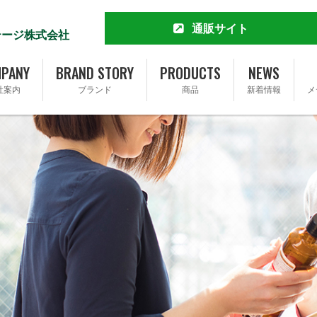
通販サイト
テージ株式会社
MCT&KETO専門店 勝山館
公式通販サイト
PANY
BRAND STORY
PRODUCTS
NEWS
楽天市場店
社案内
ブランド
商品
新着情報
メ
Yahoo!ショッピング店
Amazon
Amazonふるさと納税
会社概要
ブランドストーリー
Qoo10店
完全無添加ソーセージ FOR365
トップメッセージ
事業内容
完全無添加ソーセージ FOR365 Y
基本理念
SDGsへの取り組み
採用情報