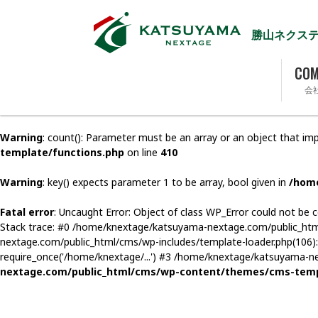
勝山ネクス
COM
会
Warning
: count(): Parameter must be an array or an object that i
template/functions.php
on line
410
Warning
: key() expects parameter 1 to be array, bool given in
/hom
Fatal error
: Uncaught Error: Object of class WP_Error could not 
Stack trace: #0 /home/knextage/katsuyama-nextage.com/public_ht
nextage.com/public_html/cms/wp-includes/template-loader.php(106):
require_once('/home/knextage/...') #3 /home/knextage/katsuyama-nex
nextage.com/public_html/cms/wp-content/themes/cms-temp