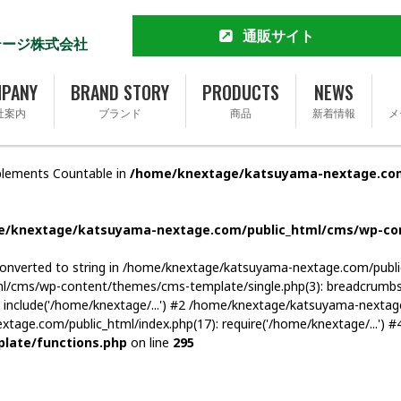
通販サイト
テージ株式会社
MCT&KETO専門店 勝山館
公式通販サイト
PANY
BRAND STORY
PRODUCTS
NEWS
楽天市場店
社案内
ブランド
商品
新着情報
メ
Yahoo!ショッピング店
Amazon
Amazonふるさと納税
mplements Countable in
/home/knextage/katsuyama-nextage.com
会社概要
ブランドストーリー
Qoo10店
完全無添加ソーセージ FOR365
トップメッセージ
事業内容
完全無添加ソーセージ FOR365 Y
e/knextage/katsuyama-nextage.com/public_html/cms/wp-co
基本理念
SDGsへの取り組み
be converted to string in /home/knextage/katsuyama-nextage.com/pu
ml/cms/wp-content/themes/cms-template/single.php(3): breadcrumb
採用情報
 include('/home/knextage/...') #2 /home/knextage/katsuyama-nextag
tage.com/public_html/index.php(17): require('/home/knextage/...') #
late/functions.php
on line
295