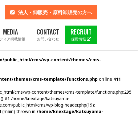
法人・卸販売・原料卸販売の方へ
MEDIA
CONTACT
RECRUIT
ディア掲載情報
お問い合わせ
採用情報
/public_html/cms/wp-content/themes/cms-
 楽天市場店
ahoo!店
ntent/themes/cms-template/functions.php
on line
411
blic_html/cms/wp-content/themes/cms-template/functions.php:295
s() #1 /home/knextage/katsuyama-
e.com/public_html/cms/wp-blog-header.php(19):
4 {main} thrown in
/home/knextage/katsuyama-