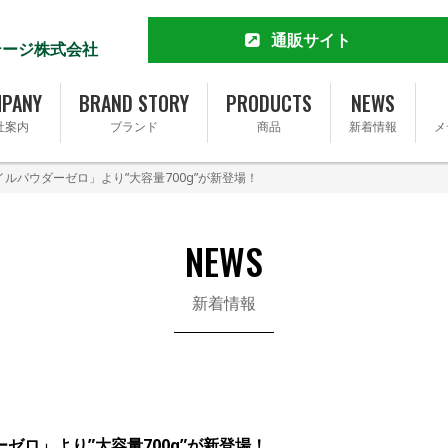
通販サイト
テージ株式会社
MCT&KETO専門店 勝山館
公式通販サイト
PANY
BRAND STORY
PRODUCTS
NEWS
楽天市場店
社案内
ブランド
商品
新着情報
メ
Yahoo!ショッピング店
Amazon
イルパウダーゼロ」より”大容量700g”が新登場！
Amazonふるさと納税
会社概要
ブランドストーリー
Qoo10店
完全無添加ソーセージ FOR365
トップメッセージ
事業内容
完全無添加ソーセージ FOR365 Y
NEWS
基本理念
SDGsへの取り組み
新着情報
採用情報
ゼロ」より”大容量700g”が新登場！