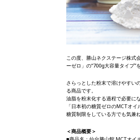
この度、勝山ネクステージ株式会
ーゼロ」の“700g大容量タイ
さらっとした粉末で溶けやすい
る商品です。
油脂を粉末化する過程で必要に
「日本初の糖質ゼロのMCTオイ
糖質制限をしている方でも気兼
＜商品概要＞
■商品名：仙台勝山館 MCTオイ