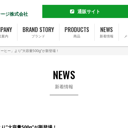
通販サイト
テージ株式会社
MCT&KETO専門店 勝山館
公式通販サイト
PANY
BRAND STORY
PRODUCTS
NEWS
楽天市場店
社案内
ブランド
商品
新着情報
メ
Yahoo!ショッピング店
Amazon
ーヒー」より”大容量500g”が新登場！
Amazonふるさと納税
会社概要
ブランドストーリー
Qoo10店
完全無添加ソーセージ FOR365
トップメッセージ
事業内容
完全無添加ソーセージ FOR365 Y
NEWS
基本理念
SDGsへの取り組み
新着情報
採用情報
”大容量500g”が新登場！