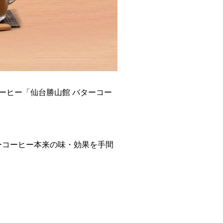
コーヒー「仙台勝山館 バターコー
。
ーコーヒー本来の味・効果を手間