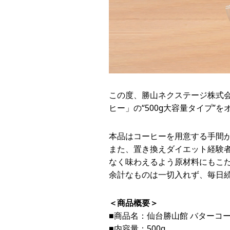
この度、勝山ネクステージ株式会社
ヒー」の“500g大容量タイプ”
本品はコーヒーを用意する手間
また、置き換えダイエット経験
なく味わえるよう原材料にもこ
余計なものは一切入れず、毎日
＜商品概要＞
■商品名：仙台勝山館 バターコ
■内容量：500g