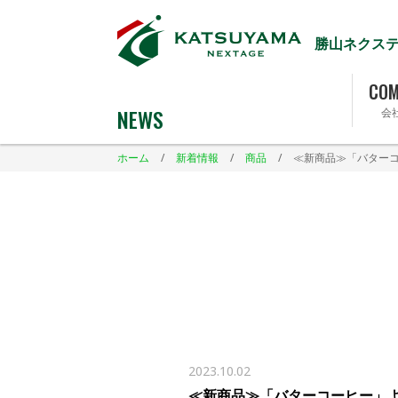
勝山ネクス
COM
NEWS
会
ホーム
/
新着情報
/
商品
/
≪新商品≫「バターコ
2023.10.02
≪新商品≫「バターコーヒー」より