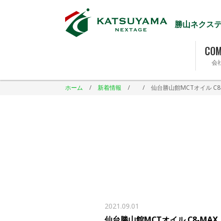
勝山ネクス
COM
会
ホーム
/
新着情報
/
/
仙台勝山館MCTオイル C8
2021.09.01
仙台勝山館MCTオイル C8-MAX