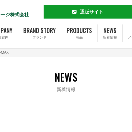
通販サイト
テージ株式会社
MCT&KETO専門店 勝山館
公式通販サイト
PANY
BRAND STORY
PRODUCTS
NEWS
楽天市場店
社案内
ブランド
商品
新着情報
メ
Yahoo!ショッピング店
Amazon
-MAX
Amazonふるさと納税
会社概要
ブランドストーリー
Qoo10店
完全無添加ソーセージ FOR365
トップメッセージ
事業内容
完全無添加ソーセージ FOR365 Y
NEWS
基本理念
SDGsへの取り組み
新着情報
採用情報