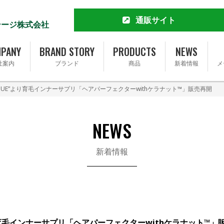
通販サイト
テージ株式会社
MCT&KETO専門店 勝山館
公式通販サイト
PANY
BRAND STORY
PRODUCTS
NEWS
楽天市場店
社案内
ブランド
商品
新着情報
メ
Yahoo!ショッピング店
Amazon
OTANIQUE”より育毛インナーサプリ「ヘアパーフェクターwithケラナット™」販売再開
Amazonふるさと納税
会社概要
ブランドストーリー
Qoo10店
完全無添加ソーセージ FOR365
トップメッセージ
事業内容
完全無添加ソーセージ FOR365 Y
NEWS
基本理念
SDGsへの取り組み
新着情報
採用情報
UE”より育毛インナーサプリ「ヘアパーフェクターwithケラナット™