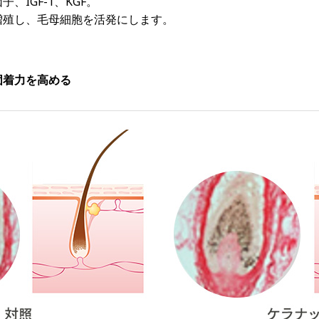
IGF-1、KGF。
増殖し、毛母細胞を活発にします。
固着力を高める