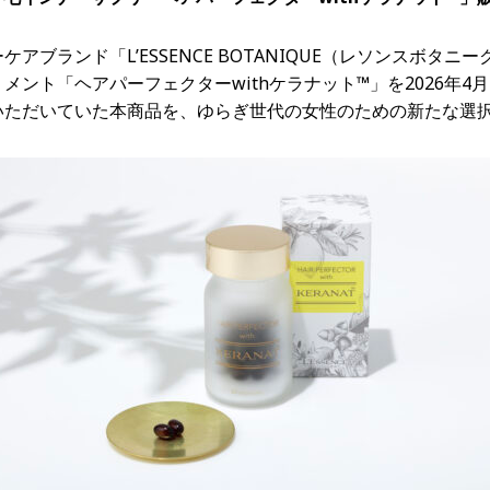
アブランド「L’ESSENCE BOTANIQUE（レソンスボタ
メント「ヘアパーフェクターwithケラナット™」を2026年4
いただいていた本商品を、ゆらぎ世代の女性のための新たな選