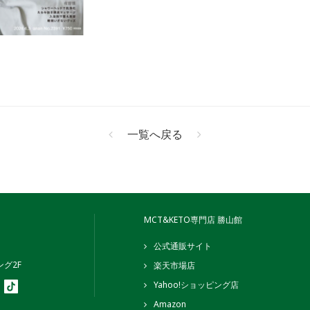
一覧へ戻る
MCT&KETO専門店 勝山館
公式通販サイト
グ2F
楽天市場店
Yahoo!ショッピング店
Amazon