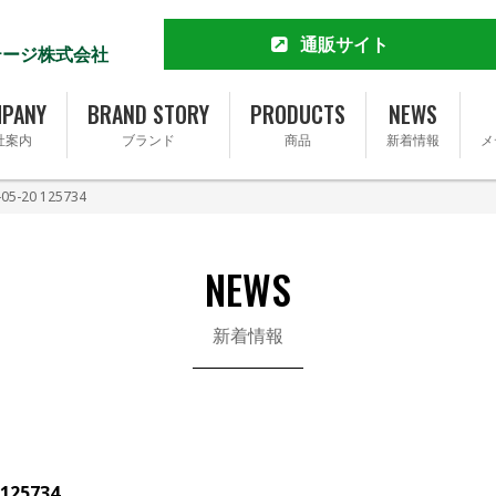
通販サイト
テージ株式会社
MCT&KETO専門店 勝山館
公式通販サイト
PANY
BRAND STORY
PRODUCTS
NEWS
楽天市場店
社案内
ブランド
商品
新着情報
メ
Yahoo!ショッピング店
Amazon
-20 125734
Amazonふるさと納税
会社概要
ブランドストーリー
Qoo10店
完全無添加ソーセージ FOR365
トップメッセージ
事業内容
完全無添加ソーセージ FOR365 Y
NEWS
基本理念
SDGsへの取り組み
新着情報
採用情報
125734