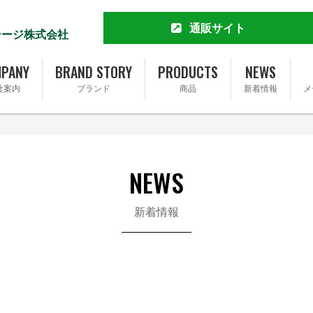
通販サイト
テージ株式会社
MCT&KETO専門店 勝山館
公式通販サイト
PANY
BRAND STORY
PRODUCTS
NEWS
楽天市場店
社案内
ブランド
商品
新着情報
メ
Yahoo!ショッピング店
Amazon
Amazonふるさと納税
会社概要
ブランドストーリー
Qoo10店
完全無添加ソーセージ FOR365
トップメッセージ
事業内容
完全無添加ソーセージ FOR365 Y
NEWS
基本理念
SDGsへの取り組み
新着情報
採用情報