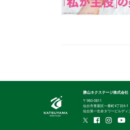
勝山ネクステージ株式会社
〒980-0811
仙台市青葉区一番町4丁目6-1
仙台第一生命タワービルディン