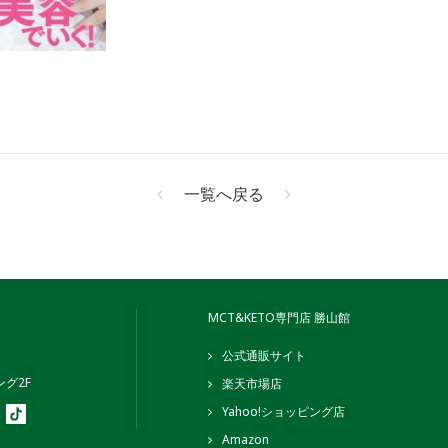
一覧へ戻る
MCT&KETO専門店 勝山館
公式通販サイト
グ2F
楽天市場店
Yahoo!ショッピング店
Amazon