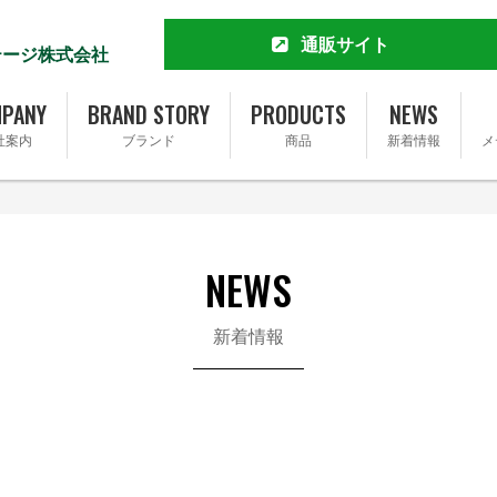
通販サイト
テージ株式会社
MCT&KETO専門店 勝山館
公式通販サイト
PANY
BRAND STORY
PRODUCTS
NEWS
楽天市場店
社案内
ブランド
商品
新着情報
メ
Yahoo!ショッピング店
Amazon
Amazonふるさと納税
会社概要
ブランドストーリー
Qoo10店
完全無添加ソーセージ FOR365
トップメッセージ
事業内容
完全無添加ソーセージ FOR365 Y
NEWS
基本理念
SDGsへの取り組み
新着情報
採用情報