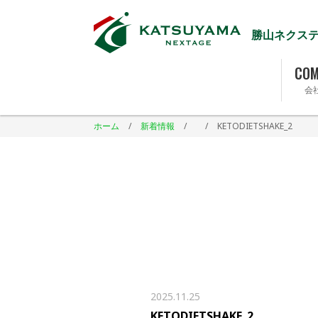
勝山ネクス
COM
会
ホーム
/
新着情報
/
/
KETODIETSHAKE_2
2025.11.25
KETODIETSHAKE_2