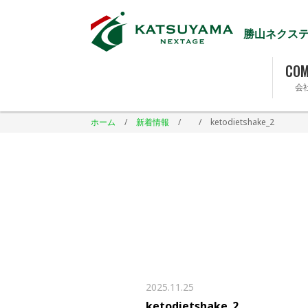
勝山ネクス
COM
会
ホーム
/
新着情報
/
/
ketodietshake_2
2025.11.25
ketodietshake_2