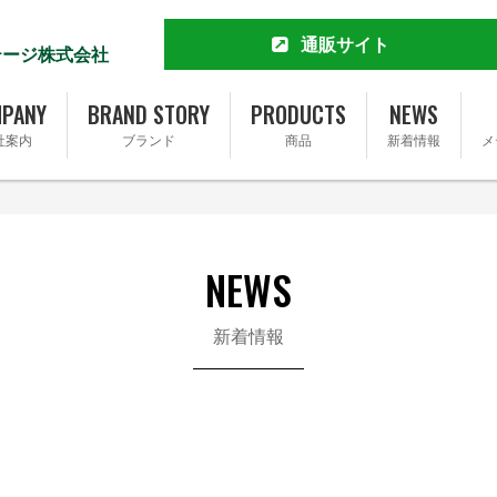
通販サイト
テージ株式会社
MCT&KETO専門店 勝山館
公式通販サイト
PANY
BRAND STORY
PRODUCTS
NEWS
楽天市場店
社案内
ブランド
商品
新着情報
メ
Yahoo!ショッピング店
Amazon
Amazonふるさと納税
会社概要
ブランドストーリー
Qoo10店
完全無添加ソーセージ FOR365
トップメッセージ
事業内容
完全無添加ソーセージ FOR365 Y
NEWS
基本理念
SDGsへの取り組み
新着情報
採用情報