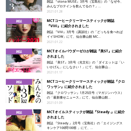
雑誌 『otona MUSE』3月号（宝島社）の「なぜ今、
みんなプロテインを飲んでるの？」...
2021.01.28
MCTコーヒークリーマースティックが雑誌
雑誌
『ViVi』に紹介されました
雑誌 『ViVi』3月号（講談社）の「どっちを食べれば
イイSHOW」にて、仙台勝山館 MC...
2021.01.22
MCTオイルパウダーゼロが雑誌『美ST』に紹介
雑誌
されました
雑誌 『美ST』3月号（光文社）の「ダイエットは「い
いかげん」にしなさい！」にて、仙台勝山...
2021.01.17
MCTコーヒークリーマースティックが雑誌『クロ
雑誌
ワッサン』に紹介されました
雑誌 『クロワッサン』1月25日号（マガジンハウス）
の「最新痩せニュース」にて、仙台勝山館...
2021.01.09
MCTオイルスティックが雑誌『Steady.』に紹介
雑誌
されました
雑誌 『Steady.』2月号（宝島社）の「エイジングス
キンケア100問100答 」にて、...