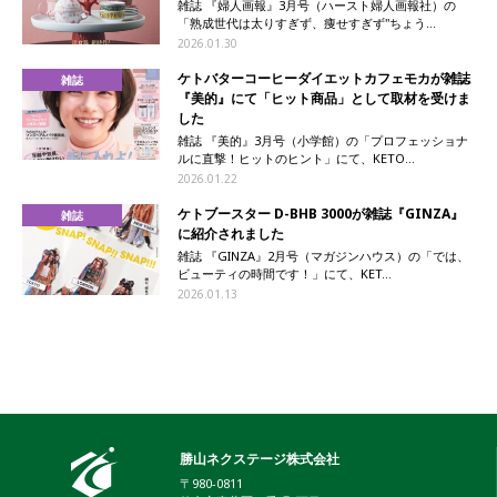
雑誌 『婦人画報』3月号（ハースト婦人画報社）の
「熟成世代は太りすぎず、痩せすぎず"ちょう...
2026.01.30
ケトバターコーヒーダイエットカフェモカが雑誌
雑誌
『美的』にて「ヒット商品」として取材を受けま
した
雑誌 『美的』3月号（小学館）の「プロフェッショナ
ルに直撃！ヒットのヒント」にて、KETO...
2026.01.22
ケトブースター D-BHB 3000が雑誌『GINZA』
雑誌
に紹介されました
雑誌 『GINZA』2月号（マガジンハウス）の「では、
ビューティの時間です！」にて、KET...
2026.01.13
勝山ネクステージ株式会社
〒980-0811